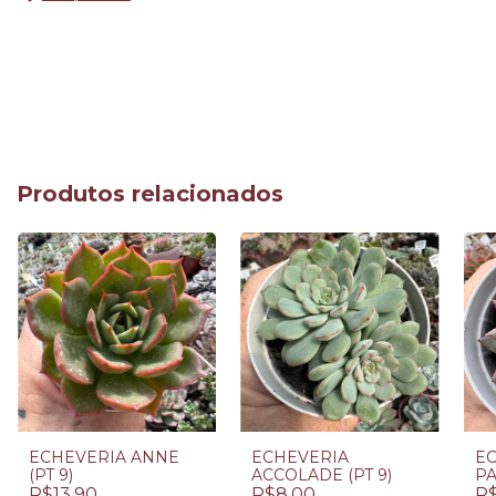
Produtos relacionados
ECHEVERIA ANNE
ECHEVERIA
E
(PT 9)
ACCOLADE (PT 9)
PA
R$13,90
R$8,00
R$