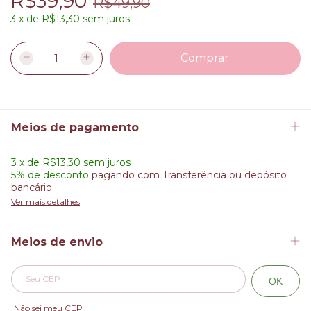
R$39,90
R$49,90
3
x
de
R$13,30
sem juros
Meios de pagamento
3
x
de
R$13,30
sem juros
5% de desconto
pagando com Transferência ou depósito
bancário
Ver mais detalhes
Meios de envio
Alterar CEP
Entregas para o CEP:
OK
Não sei meu CEP