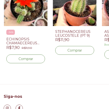
STEPHANOCEREUS
A
-
34
%
LEUCOSTELE (PT 9)
AS
ECHINOPSIS
(P
R$11,90
R$
CHAMAECEREUS
3
x
"CACTO AMENDOIM"
R$7,90
R$11,90
(PT 9) FLOR
VERMELHA
Siga-nos