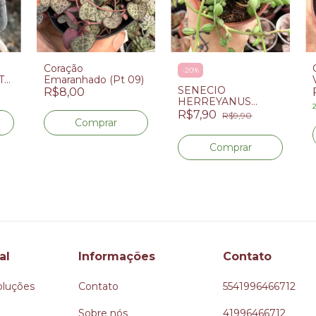
Coração
-
20
%
T
Emaranhado (Pt 09)
SENECIO
R$8,00
HERREYANUS
COLAR DE
R$7,90
R$9,90
MELANCIA (PT 9)
al
Informações
Contato
oluções
Contato
5541996466712
Sobre nós
41996466712