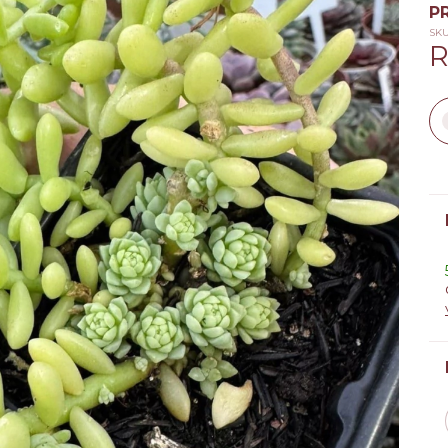
PR
SK
R