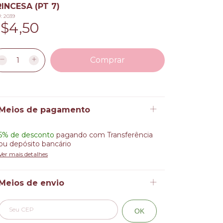
INCESA (PT 7)
U:
2039
$4,50
Meios de pagamento
5% de desconto
pagando com Transferência
ou depósito bancário
Ver mais detalhes
Meios de envio
Alterar CEP
Entregas para o CEP:
OK