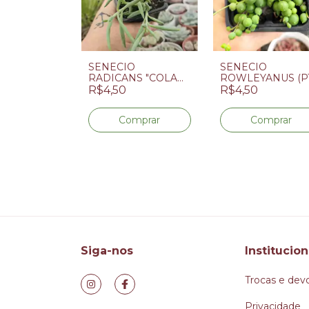
O
SENECIO
SENECIO
INUS
RADICANS "COLAR
ROWLEYANUS (P
DE
DE ANZOL" (PT 7)
7) - COLAR DE
R$4,50
R$4,50
OS (PT 7)
PÉROLAS
Siga-nos
Institucion
Trocas e dev
Privacidade