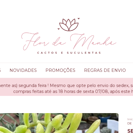
S
NOVIDADES
PROMOÇÕES
REGRAS DE ENVIO
ira ! Mesmo que opte pelo envio do sedex, seu oedido não será 
 até as 18 horas de sexta 07/08, após este horário fica para a p
Iníc
DE 
S