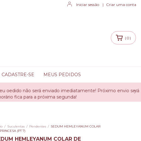
Iniciar sessão
|
Criar uma conta
(
0
)
CADASTRE-SE
MEUS PEDIDOS
enviado imediatamente! Próximo envio será dia 10/08 para
róxima segunda!
io
/
Suculentas
/
Pendentes
/
SEDUM HEMLEYANUM COLAR
PRINCESA (PT 7)
EDUM HEMLEYANUM COLAR DE