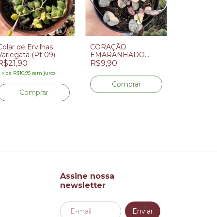
Colar de Ervilhas
CORAÇÃO
Variegata (Pt 09)
EMARANHADO
PEPERO
VARIEGATA (PT 9)
R$21,90
R$9,90
HOPPE (P
2
x
de
R$10,95
sem juros
R$8,00
Assine nossa
newsletter