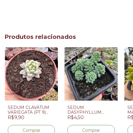
Produtos relacionados
SEDUM CLAVATUM
SEDUM
SE
VARIEGATA (PT 9)
DASYPHYLLUM
MA
Pequeno
MAJOR (PT 7)
R$9,90
R$4,50
R$